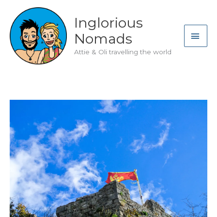
Skip
to
Inglorious
content
MAI
Nomads
ME
Attie & Oli travelling the world