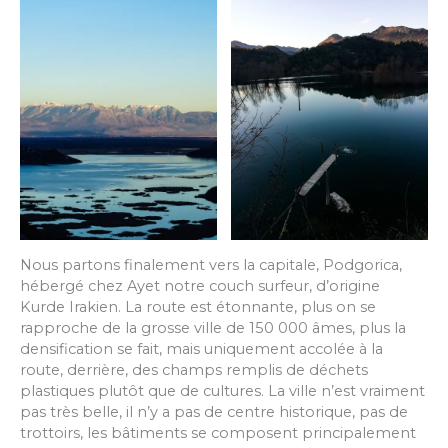
Nous partons finalement vers la capitale, Podgorica,
hébergé chez Ayet notre couch surfeur, d’origine
Kurde Irakien. La route est étonnante, plus on se
rapproche de la grosse ville de 150 000 âmes, plus la
densification se fait, mais uniquement accolée à la
route, derrière, des champs remplis de déchets
plastiques plutôt que de cultures. La ville n’est vraiment
pas très belle, il n’y a pas de centre historique, pas de
trottoirs, les bâtiments se composent principalement