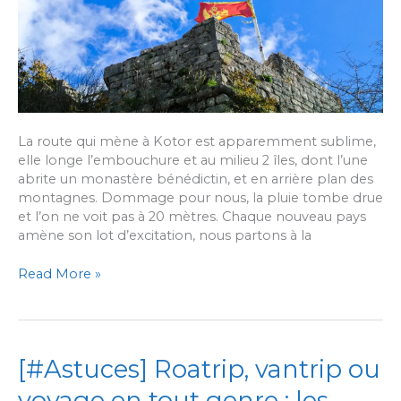
La route qui mène à Kotor est apparemment sublime,
elle longe l’embouchure et au milieu 2 îles, dont l’une
abrite un monastère bénédictin, et en arrière plan des
montagnes. Dommage pour nous, la pluie tombe drue
et l’on ne voit pas à 20 mètres. Chaque nouveau pays
amène son lot d’excitation, nous partons à la
[#10]
Read More »
Voyage
au
Monténégro
où
[#Astuces] Roatrip, vantrip ou
littéralement
le
voyage en tout genre ; les