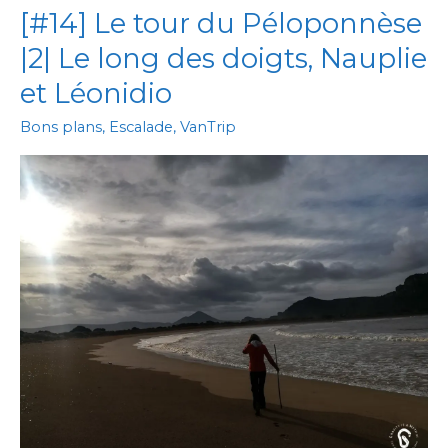
[#14] Le tour du Péloponnèse
|2| Le long des doigts, Nauplie
et Léonidio
Bons plans
,
Escalade
,
VanTrip