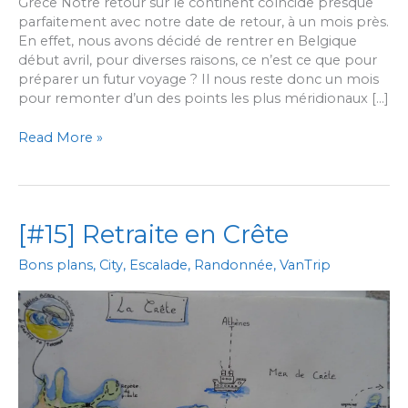
Grèce Notre retour sur le continent coïncide presque
parfaitement avec notre date de retour, à un mois près.
En effet, nous avons décidé de rentrer en Belgique
début avril, pour diverses raisons, ce n’est ce que pour
préparer un futur voyage ? Il nous reste donc un mois
pour remonter d’un des points les plus méridionaux […]
[#16]
Read More »
Bulgarie,
Serbie,
Hongrie,
Autriche,
[#15] Retraite en Crête
Allemagne,
Maison.
Bons plans
,
City
,
Escalade
,
Randonnée
,
VanTrip
Retour
aux
accents
divers.