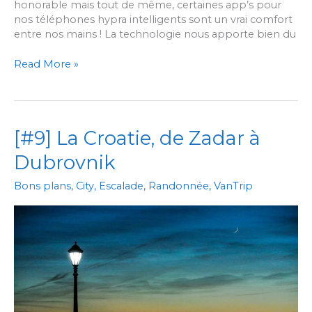
honorable mais tout de même, certaines app’s pour
nos téléphones hypra intelligents sont un vrai comfort
entre nos mains ! La technologie nous apporte bien du
[#Astuces]
Read More »
Roatrip,
vantrip
ou
voyage
[#9] La Croatie, de Zadar à
en
tout
Dubrovnik
genre
;
Bons plans
,
City
,
Escalade
,
Randonnée
,
VanTrip
les
bonnes
appli’s
à
avoir
sur
son
smartphone
!