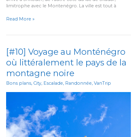
limitrophe avec le Montenégro. La ville est tout à
[#11]
Read More »
L’Albanie,
pays
de
mafioso’s
[#10] Voyage au Monténégro
aux
milles
où littéralement le pays de la
cadeaux.
montagne noire
Bons plans
,
City
,
Escalade
,
Randonnée
,
VanTrip