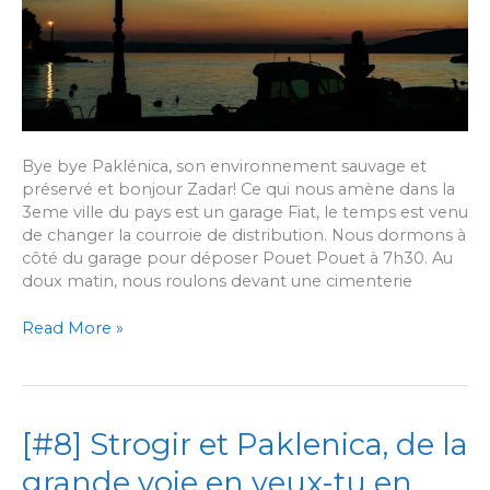
Bye bye Paklénica, son environnement sauvage et
préservé et bonjour Zadar! Ce qui nous amène dans la
3eme ville du pays est un garage Fiat, le temps est venu
de changer la courroie de distribution. Nous dormons à
côté du garage pour déposer Pouet Pouet à 7h30. Au
doux matin, nous roulons devant une cimenterie
[#9]
Read More »
La
Croatie,
de
Zadar
[#8] Strogir et Paklenica, de la
à
Dubrovnik
grande voie en veux-tu en