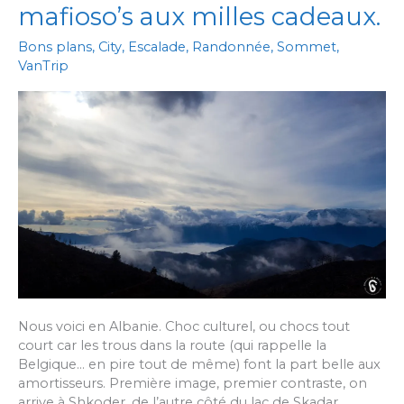
Nord-
mafioso’s aux milles cadeaux.
Ouest
au
Bons plans
,
City
,
Escalade
,
Randonnée
,
Sommet
,
Péloponnèse.
VanTrip
Nous voici en Albanie. Choc culturel, ou chocs tout
court car les trous dans la route (qui rappelle la
Belgique… en pire tout de même) font la part belle aux
amortisseurs. Première image, premier contraste, on
arrive à Shkoder, de l’autre côté du lac de Skadar,