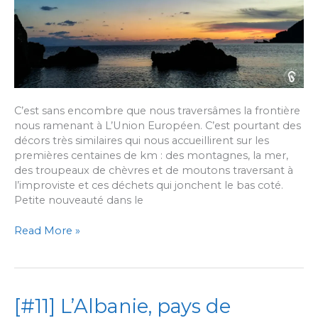
C’est sans encombre que nous traversâmes la frontière
nous ramenant à L’Union Européen. C’est pourtant des
décors très similaires qui nous accueillirent sur les
premières centaines de km : des montagnes, la mer,
des troupeaux de chèvres et de moutons traversant à
l’improviste et ces déchets qui jonchent le bas coté.
Petite nouveauté dans le
[#12]
Read More »
Introduction
à
la
Grèce :
[#11] L’Albanie, pays de
Du