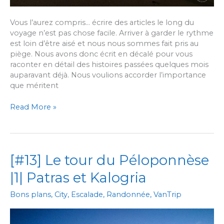
Vous l’aurez compris… écrire des articles le long du
voyage n’est pas chose facile. Arriver à garder le rythme
est loin d’être aisé et nous nous sommes fait pris au
piège. Nous avons donc écrit en décalé pour vous
raconter en détail des histoires passées quelques mois
auparavant déjà. Nous voulions accorder l’importance
que méritent
[#14]
Read More »
Le
tour
du
Péloponnèse
[#13] Le tour du Péloponnèse
|2|
Le
|1| Patras et Kalogria
long
des
Bons plans
,
City
,
Escalade
,
Randonnée
,
VanTrip
doigts,
Nauplie
et