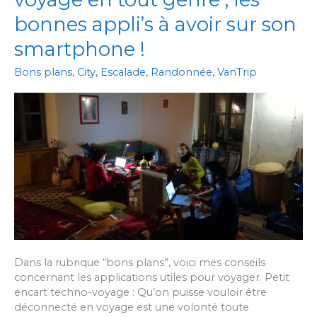
pays
de
bonnes appli’s à avoir sur son
la
smartphone !
montagne
noire
Bons plans
,
City
,
Escalade
,
Randonnée
,
VanTrip
Dans la rubrique “bons plans”, voici mes conseils
concernant les applications utiles pour voyager. Petit
encart techno-voyage : Qu’on puisse vouloir être
déconnecté en voyage est une volonté toute