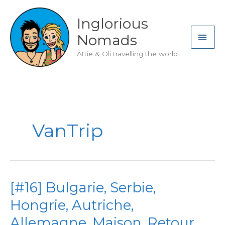
Skip
to
Inglorious
content
MAI
Nomads
ME
Attie & Oli travelling the world
VanTrip
[#16] Bulgarie, Serbie,
Hongrie, Autriche,
Allemagne, Maison. Retour