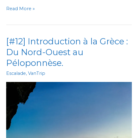
[#13]
Read More »
Le
tour
du
Péloponnèse
[#12] Introduction à la Grèce :
|1|
Patras
Du Nord-Ouest au
et
Kalogria
Péloponnèse.
Escalade
,
VanTrip