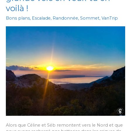
voilà !
Bons plans
,
Escalade
,
Randonnée
,
Sommet
,
VanTrip
Alors que Céline et Séb remontent vers le Nord et que