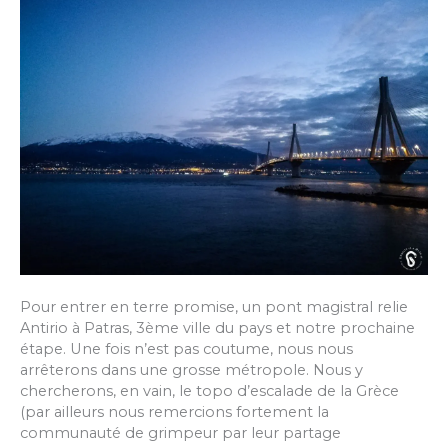
Léonidio
Pour entrer en terre promise, un pont magistral relie
Antirio à Patras, 3ème ville du pays et notre prochaine
étape. Une fois n’est pas coutume, nous nous
arrêterons dans une grosse métropole. Nous y
chercherons, en vain, le topo d’escalade de la Grèce
(par ailleurs nous remercions fortement la
communauté de grimpeur par leur partage