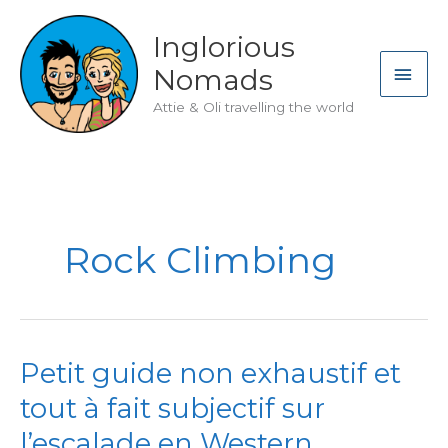
Skip
to
Inglorious
content
MAI
Nomads
ME
Attie & Oli travelling the world
Rock Climbing
Petit guide non exhaustif et
tout à fait subjectif sur
l’escalade en Western