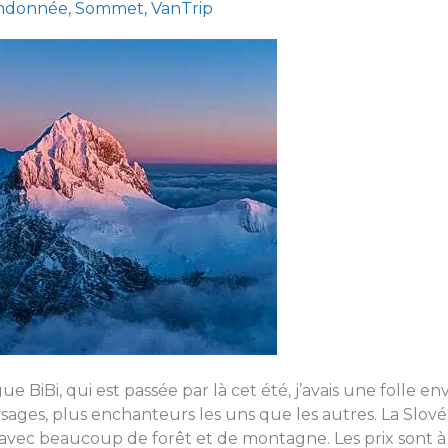
ndonnée
,
Sommet
,
VanTrip
e BiBi, qui est passée par là cet été, j’avais une folle en
ysages, plus enchanteurs les uns que les autres. La Slové
 avec beaucoup de forêt et de montagne. Les prix sont à