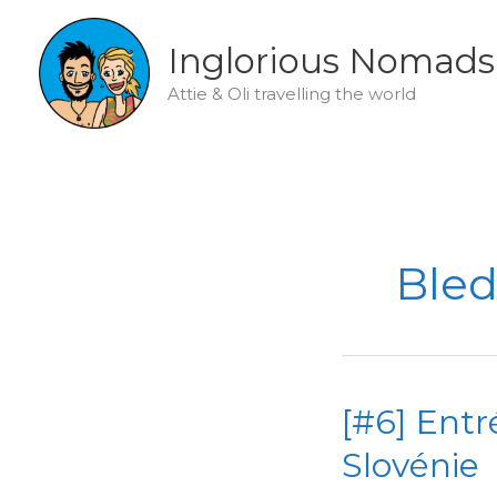
Skip
to
Inglorious Nomads
content
Attie & Oli travelling the world
Ble
[#6] Entr
Slovénie