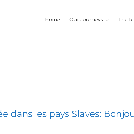
Home
Our Journeys
The R
d
ée dans les pays Slaves: Bonjou