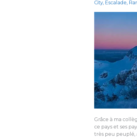
City
,
Escalade
,
Ra
Grâce à ma collègu
ce pays et ses pa
très peu peuplé,