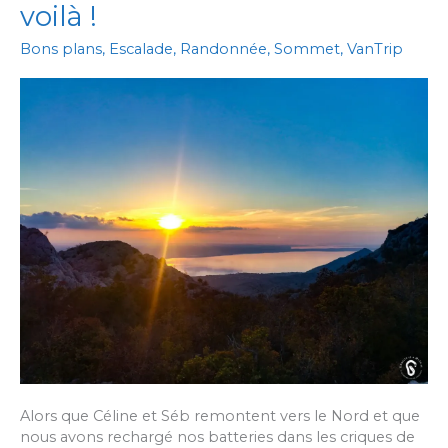
voilà !
Bons plans
,
Escalade
,
Randonnée
,
Sommet
,
VanTrip
Alors que Céline et Séb remontent vers le Nord et que
nous avons rechargé nos batteries dans les criques de