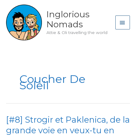
Skip
to
Inglorious
content
MAI
Nomads
ME
Attie & Oli travelling the world
Coucher De
Soleil
[#8] Strogir et Paklenica, de la
grande voie en veux-tu en