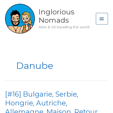
Skip
to
Inglorious
content
MAI
Nomads
ME
Attie & Oli travelling the world
Danube
[#16] Bulgarie, Serbie,
Hongrie, Autriche,
Allemagne, Maison. Retour