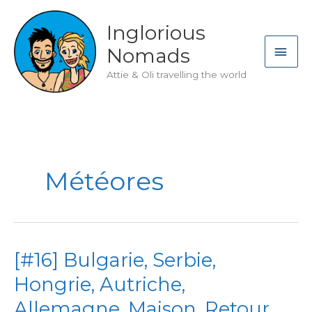
Skip
to
Inglorious
content
MAI
Nomads
ME
Attie & Oli travelling the world
Météores
[#16] Bulgarie, Serbie,
Hongrie, Autriche,
Allemagne, Maison. Retour