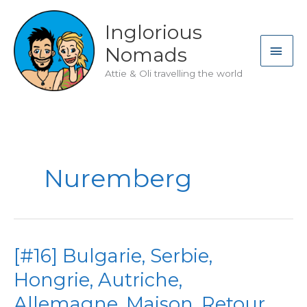
Skip
to
Inglorious
content
MAI
Nomads
ME
Attie & Oli travelling the world
Nuremberg
[#16] Bulgarie, Serbie,
Hongrie, Autriche,
Allemagne, Maison. Retour