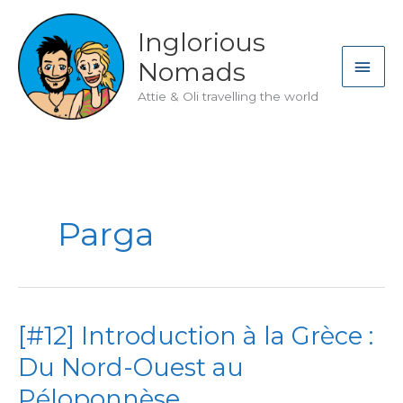
Skip
to
Inglorious
content
MAI
Nomads
ME
Attie & Oli travelling the world
Parga
[#12] Introduction à la Grèce :
Du Nord-Ouest au
Péloponnèse.