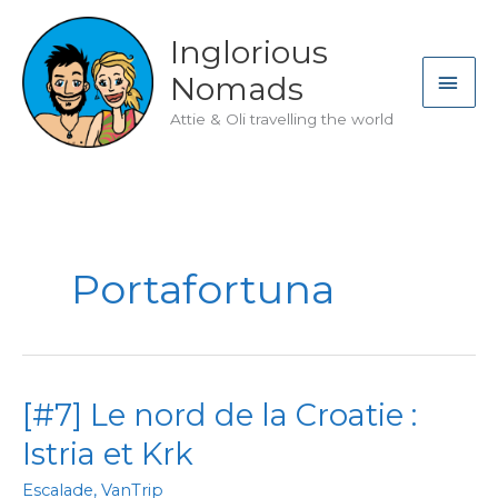
Skip
to
Inglorious
content
MAI
Nomads
ME
Attie & Oli travelling the world
Portafortuna
[#7] Le nord de la Croatie :
Istria et Krk
Escalade
,
VanTrip