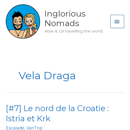
Skip
to
Inglorious
content
MAI
Nomads
ME
Attie & Oli travelling the world
Vela Draga
[#7] Le nord de la Croatie :
Istria et Krk
Escalade
,
VanTrip