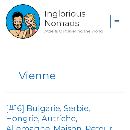
Skip
to
Inglorious
content
MAI
Nomads
ME
Attie & Oli travelling the world
Vienne
[#16] Bulgarie, Serbie,
Hongrie, Autriche,
Allemagne, Maison. Retour